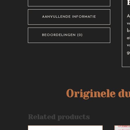
A
AANVULLENDE INFORMATIE
v
b
BEOORDELINGEN (0)
a
v
g
Originele d
Related products
Dit
Dit