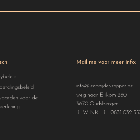
isch
Mail me voor meer info:
cybeleid
info@leersnijder-zappas.be
betalingsbeleid
weg naar Ellikom 260
aarden voor de
3670 Oudsbergen
verlening
BTW NR : BE 0831 032 55