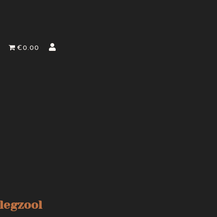
€0.00
legzool