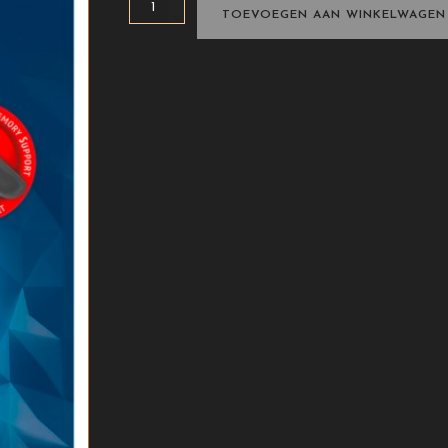
Shoeboy's
TOEVOEGEN AAN WINKELWAGEN
sensation
3D
inlegzool
aantal