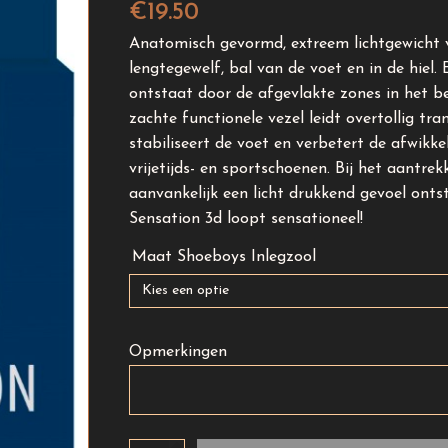
€
19.50
Anatomisch gevormd, extreem lichtgewicht 
lengtegewelf, bal van de voet en in de hiel.
ontstaat door de afgevlakte zones in het b
zachte functionele vezel leidt overtollig tra
stabiliseert de voet en verbetert de afwikkel
vrijetijds- en sportschoenen. Bij het aantr
aanvankelijk een licht drukkend gevoel ontst
Sensation 3d loopt sensationeel!
Maat Shoeboys Inlegzool
Opmerkingen