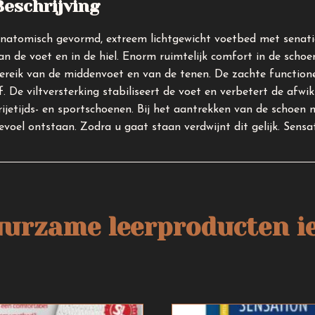
Beschrijving
natomisch gevormd, extreem lichtgewicht voetbed met senatio
an de voet en in de hiel. Enorm ruimtelijk comfort in de scho
ereik van de middenvoet en van de tenen. De zachte functionele
f. De viltversterking stabiliseert de voet en verbetert de afwik
rijetijds- en sportschoenen. Bij het aantrekken van de schoen 
evoel ontstaan. Zodra u gaat staan verdwijnt dit gelijk. Sensa
uurzame leerproducten ie
Dit