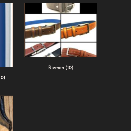
Riemen
(10)
30)