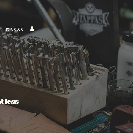
€0.00
ntless