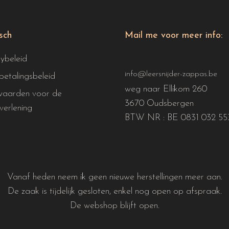
isch
Mail me voor meer info:
cybeleid
info@leersnijder-zappas.be
betalingsbeleid
weg naar Ellikom 260
aarden voor de
3670 Oudsbergen
verlening
BTW NR : BE 0831 032 55
Vanaf heden neem ik geen nieuwe herstellingen meer aan.
De zaak is tijdelijk gesloten, enkel nog open op afspraak.
De webshop blijft open.