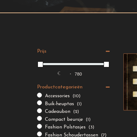
Prijs
€
-
Minimale prijs
Maximale prijs
Productcategorieën
Accessories
(10)
Buik-heuptas
(1)
Cadeaubon
(2)
Compact beursje
(1)
Fashion Polstasjes
(3)
Fashion Schoudertassen
(7)