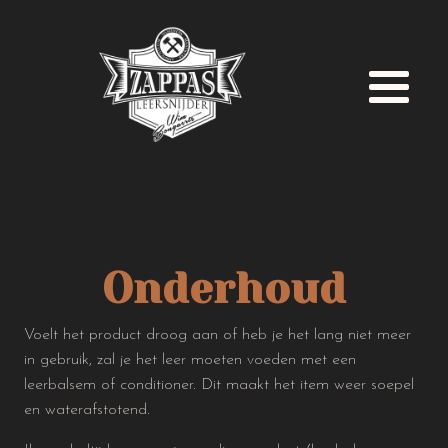
Onderhoud
Voelt het product droog aan of heb je het lang niet meer
in gebruik, zal je het leer moeten voeden met een
leerbalsem of conditioner. Dit maakt het item weer soepel
en waterafstotend.