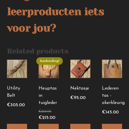
leerproducten iets
voor jou?
Related products
Aanbieding!
Dit
product
heeft
meerdere
Utility
Heuptas
Nektasje
Lederen
variaties.
Belt
in
tas -
€
95.00
Deze
tuigleder
okerkleurig
€
305.00
optie
€
225.00
€
145.00
kan
Oorspronkelijke
Huidige
€
215.00
gekozen
prijs
prijs
worden