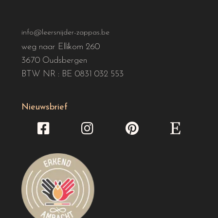
info@leersnijder-zappas.be
weg naar Ellikom 260
3670 Oudsbergen
BTW NR : BE 0831 032 553
Nieuwsbrief