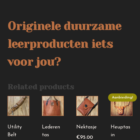
Originele duurzame
leerproducten iets
voor jou?
Related products
Aanbieding!
Dit
product
heeft
meerdere
Utility
Lederen
Nektasje
Heuptas
variaties.
Belt
tas
in
€
95.00
Deze