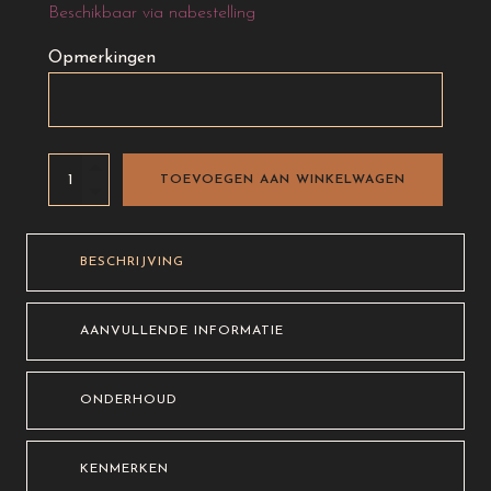
Beschikbaar via nabestelling
Opmerkingen
Lederen
TOEVOEGEN AAN WINKELWAGEN
tas
-
okerkleurig
BESCHRIJVING
aantal
AANVULLENDE INFORMATIE
ONDERHOUD
KENMERKEN