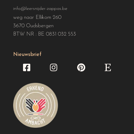
info@leersnijder-zappas.be
weg naar Ellikom 260
3670 Oudsbergen
BTW NR : BE 0831 032 553
Nieuwsbrief