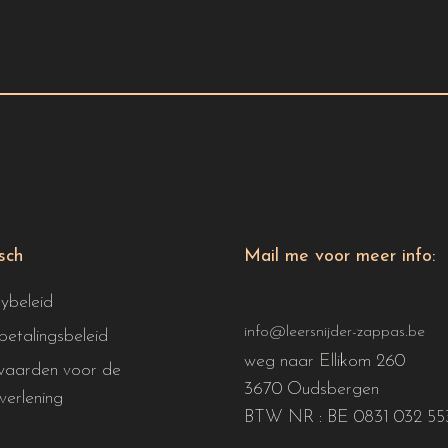
isch
Mail me voor meer info:
cybeleid
info@leersnijder-zappas.be
betalingsbeleid
weg naar Ellikom 260
aarden voor de
3670 Oudsbergen
verlening
BTW NR : BE 0831 032 55