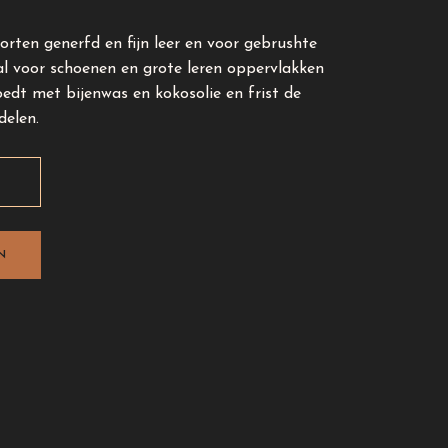
rten generfd en fijn leer en voor gebrushte
aal voor schoenen en grote leren oppervlakken
oedt met bijenwas en kokosolie en frist de
delen.
N