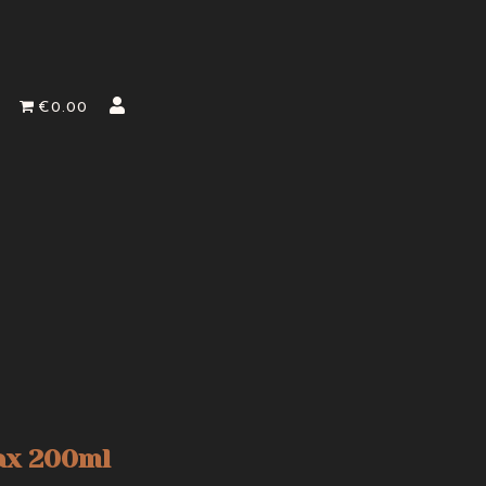
€0.00
ax 200ml