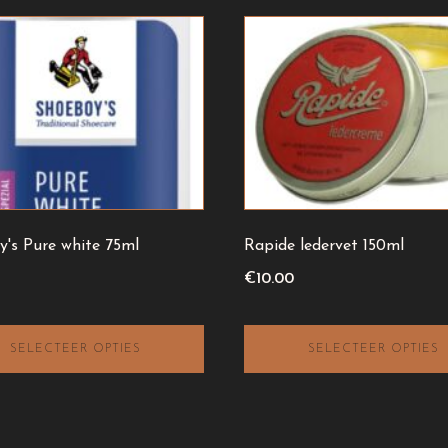
Dit
product
heeft
meerdere
variaties.
Deze
optie
kan
gekozen
y's Pure white 75ml
Rapide ledervet 150ml
worden
op
€
10.00
de
productpagina
SELECTEER OPTIES
SELECTEER OPTIES