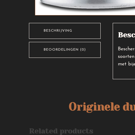
BESCHRIJVING
Besc
Bescher
BEOORDELINGEN (0)
soorten
met bij
Originele d
Related products