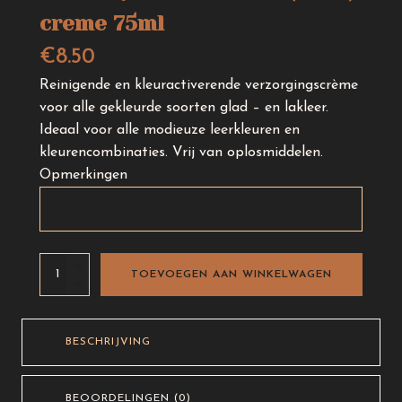
creme 75ml
€
8.50
Reinigende en kleuractiverende verzorgingscrème
voor alle gekleurde soorten glad – en lakleer.
Ideaal voor alle modieuze leerkleuren en
kleurencombinaties. Vrij van oplosmiddelen.
Opmerkingen
Shoeboy's
TOEVOEGEN AAN WINKELWAGEN
Multi
Color
(Bunt)
BESCHRIJVING
creme
75ml
BEOORDELINGEN (0)