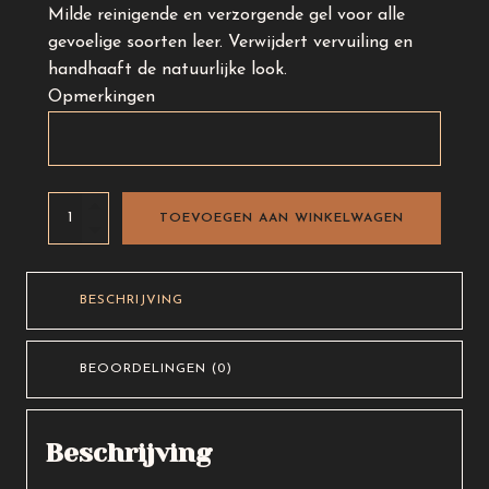
Milde reinigende en verzorgende gel voor alle
gevoelige soorten leer. Verwijdert vervuiling en
handhaaft de natuurlijke look.
Opmerkingen
Shoeboy's
TOEVOEGEN AAN WINKELWAGEN
Delicate
gel
aantal
BESCHRIJVING
BEOORDELINGEN (0)
Beschrijving