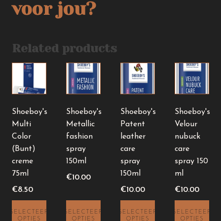
voor jou?
Related products
Shoeboy's
Shoeboy's
Shoeboy's
Shoeboy's
Multi
Metallic
Patent
Velour
Color
fashion
leather
nubuck
(Bunt)
spray
care
care
creme
150ml
spray
spray 150
75ml
150ml
ml
€
10.00
€
8.50
€
10.00
€
10.00
SELECTEER
SELECTEER
SELECTEER
SELECTEER
OPTIES
OPTIES
OPTIES
OPTIES