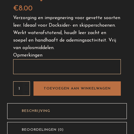
€
8.00
Verzorging en impregnering voor gevette soorten
leer. Ideaal voor Docksider- en skipperschoenen.
Werkt waterafstotend, houdt leer zacht en
soepel en handhaaft de ademingsactiviteit. Vrij
van oplosmiddelen.
Opmerkingen
Shoeboy's
TOEVOEGEN AAN WINKELWAGEN
Rustic
cream
75ml
BESCHRIJVING
aantal
BEOORDELINGEN (0)