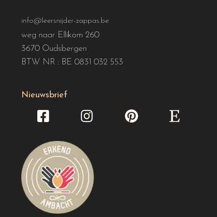
info@leersnijder-zappas.be
weg naar Ellikom 260
3670 Oudsbergen
BTW NR : BE 0831 032 553
Nieuwsbrief