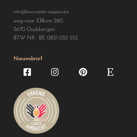
info@leersnijder-zappas.be
weg naar Ellikom 260
3670 Oudsbergen
BTW NR : BE 0831 032 553
Nieuwsbrief