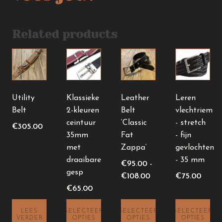
Related products
Dit
Dit
Dit
product
product
product
heeft
heeft
heeft
meerdere
meerdere
meerdere
Utility
Klassieke
Leather
Leren
variaties.
variaties.
variaties.
Belt
2-kleuren
Belt
vlechtriem
Deze
Deze
Deze
ceintuur
‘Classic
- stretch
€
305.00
optie
optie
optie
35mm
Fat
- fijn
kan
kan
kan
met
Zappa’
gevlochten
gekozen
gekozen
gekozen
draaibare
- 35 mm
€
95.00
-
worden
worden
worden
gesp
Prijsklasse:
€
108.00
€
75.00
op
op
op
€95.00
€
65.00
de
de
de
tot
productpagina
productpagina
productpagin
LEES
SELECTEER
SELECTEER
SELECTEER
€108.00
VERDER
OPTIES
OPTIES
OPTIES