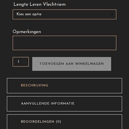
Lengte Leren Vlechtriem
Opmerkingen
Leren
TOEVOEGEN AAN WINKELWAGEN
vlechtriem
-
35mm
BESCHRIJVING
aantal
AANVULLENDE INFORMATIE
BEOORDELINGEN (0)