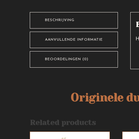
BESCHRIJVING
H
AANVULLENDE INFORMATIE
BEOORDELINGEN (0)
Originele d
Related products
Dit
Dit