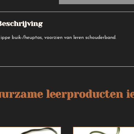
buik-/heuptas
aantal
Beschrijving
ippe buik-/heuptas, voorzien van leren schouderband.
uurzame leerproducten ie
Dit