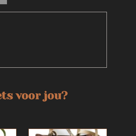
ts voor jou?
Dit