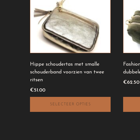
product
product
heeft
heeft
meerdere
meerde
variaties.
variaties
Deze
Deze
optie
optie
kan
kan
gekozen
gekozen
Hippe schoudertas met smalle
Fashio
worden
worden
schouderband voorzien van twee
dubbele
op
op
ritsen
de
de
€
62.50
productpagina
product
€
51.00
SELECTEER OPTIES