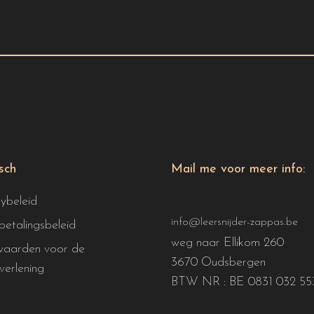
isch
Mail me voor meer info:
cybeleid
info@leersnijder-zappas.be
betalingsbeleid
weg naar Ellikom 260
aarden voor de
3670 Oudsbergen
verlening
BTW NR : BE 0831 032 55