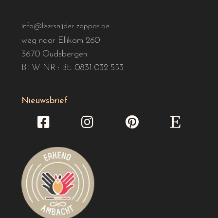
info@leersnijder-zappas.be
weg naar Ellikom 260
3670 Oudsbergen
BTW NR : BE 0831 032 553
Nieuwsbrief