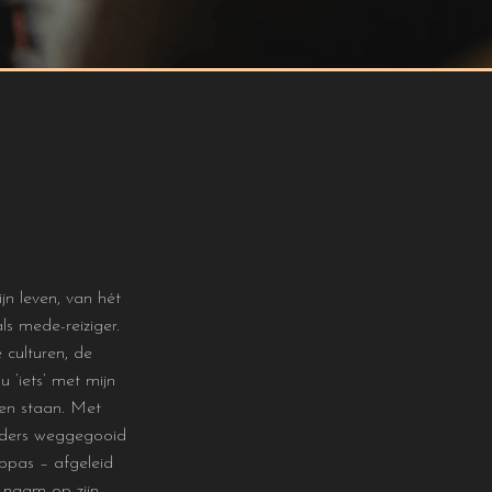
jn leven, van hét
s mede-reiziger.
 culturen, de
 ‘iets’ met mijn
sen staan. Met
anders weggegooid
ppas – afgeleid
 naam op zijn