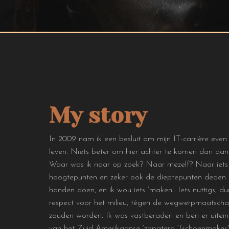
My story
In 2009 nam ik een besluit om mijn IT-carrière even 
leven. Niets beter om hier achter te komen dan aan
Waar was ik naar op zoek? Naar mezelf? Naar iets n
hoogtepunten en zeker ook de dieptepunten deden me
handen doen, en ik wou iets ‘maken’. Iets nuttigs,
respect voor het milieu, tégen de wegwerpmaatschap
zouden worden. Ik was vastberaden en ben er uiteind
van het Zuid-Amerikaanse ‘zapatero ‘(schoenmaker)