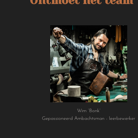
Ontmoet het team
Wim ‘Bonk’
Gepassioneerd Ambachtsman - leerbewerker