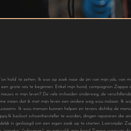
‘on hold’ te zetten. Ik was op zoek naar de zin van mijn job, van mi
 een grote reis te beginnen. Enkel mijn hond, compagnon Zappa al
ieuws in mijn leven? De vele invloeden onderweg, de verschillende
 inzien dat ik met mijn leven een andere weg wou inslaan. Ik wou
 duurzaams. Ik wou mensen kunnen helpen en tevens dichtbij de men
pij.Ik besloot schoenhersteller te worden, dingen repareren die 
elijk in geslaagd om een eigen zaak op te starten: Leersnijder Za
, ‘zapatos’ (schoenen), en natuurlijk mijn hond Zappa waarvan de