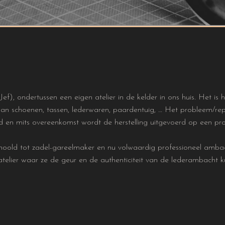
), ondertussen een eigen atelier in de kelder in ons huis. Het is h
n aan schoenen, tassen, lederwaren, paardentuig, … Het probleem/re
 en mits overeenkomst wordt de herstelling uitgevoerd op een pro
hoold tot zadel-gareelmaker en nu volwaardig professioneel ambac
atelier waar ze de geur en de authenticiteit van de lederambacht 