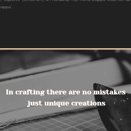
Zappa’.
In crafting there are no mistakes
just unique creations