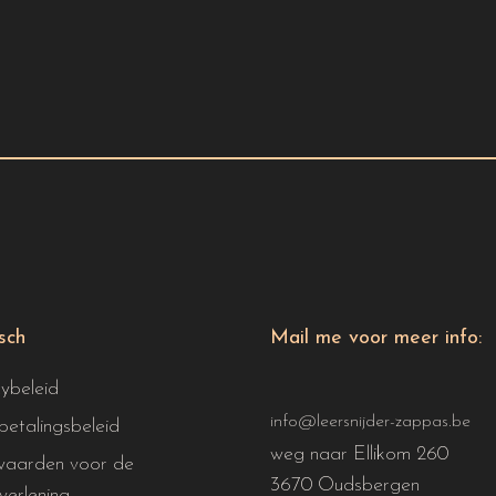
isch
Mail me voor meer info:
cybeleid
info@leersnijder-zappas.be
betalingsbeleid
weg naar Ellikom 260
aarden voor de
3670 Oudsbergen
verlening