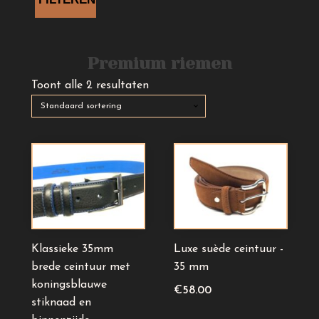
Premium riemen
Toont alle 2 resultaten
Dit
Dit
product
product
heeft
heeft
meerdere
meerdere
variaties.
variaties.
Deze
Deze
Klassieke 35mm
Luxe suède ceintuur -
optie
optie
brede ceintuur met
35 mm
kan
kan
koningsblauwe
€
58.00
gekozen
gekozen
stiknaad en
worden
worden