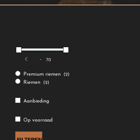
€
-
Minimale prijs
Maximale prijs
Premium riemen
(2)
Riemen
(2)
Aanbieding
Op voorraad
FILTEREN