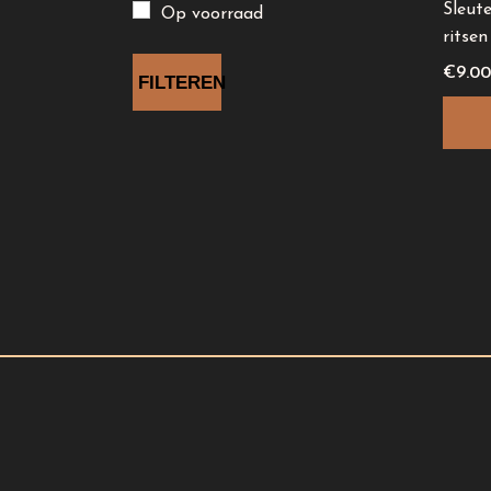
gekoz
Sleute
Op voorraad
worde
ritsen
op
€
9.00
FILTEREN
de
produ