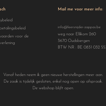
isch
Mail me voor meer info:
cybeleid
info@leersnijder-zappas.be
betalingsbeleid
weg naar Ellikom 260
aarden voor de
3670 Oudsbergen
verlening
BTW NR : BE 0831 032 55
Vanaf heden neem ik geen nieuwe herstellingen meer aan.
De zaak is tijdelijk gesloten, enkel nog open op afspraak.
De webshop blijft open.