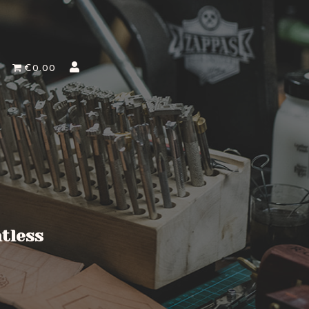
€0.00
ntless