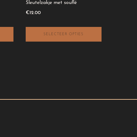
gekozen
Sleutelzakje met souflé
worden
€
12.00
op
de
productpagina
SELECTEER OPTIES