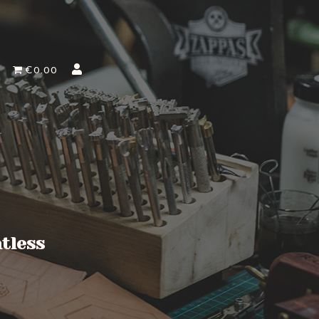
€0.00
ntless