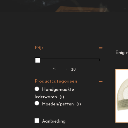
Prijs
Enig 
€
-
Minimale prijs
Maximale prijs
Productcategorieën
Handgemaakte
lederwaren
(1)
Hoeden/petten
(1)
Aanbieding