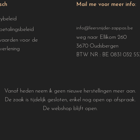
isch
Mail me voor meer info:
cybeleid
info@leersnijder-zappas.be
betalingsbeleid
weg naar Ellikom 260
aarden voor de
3670 Oudsbergen
verlening
BTW NR : BE 0831 032 55
Vanaf heden neem ik geen nieuwe herstellingen meer aan.
De zaak is tijdelijk gesloten, enkel nog open op afspraak.
De webshop blijft open.