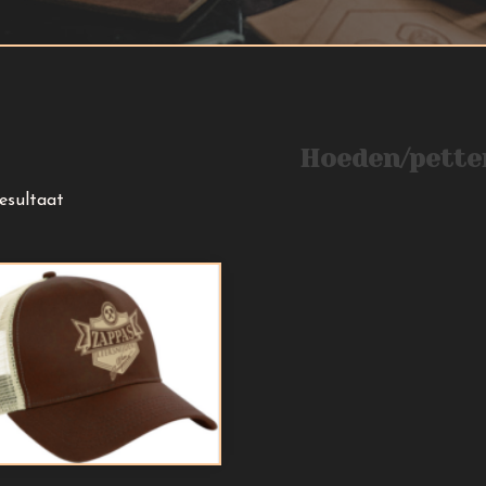
Hoeden/pette
resultaat