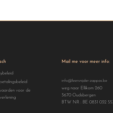
isch
Mail me voor meer info:
cybeleid
info@leersnijder-zappas.be
betalingsbeleid
weg naar Ellikom 260
aarden voor de
3670 Oudsbergen
verlening
BTW NR : BE 0831 032 55