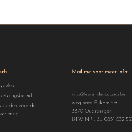
isch
Mail me voor meer info:
cybeleid
info@leersnijder-zappas.be
betalingsbeleid
weg naar Ellikom 260
aarden voor de
3670 Oudsbergen
verlening
BTW NR : BE 0831 032 55