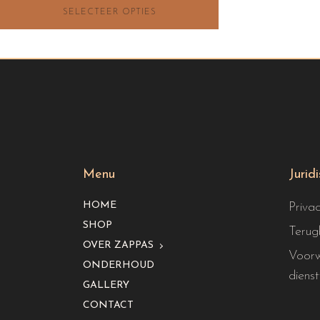
SELECTEER OPTIES
tot
€12.00
Menu
Jurid
HOME
Priva
SHOP
Terug
OVER ZAPPAS
Voorw
ONDERHOUD
dienst
GALLERY
CONTACT