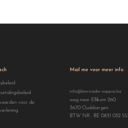
isch
Mail me voor meer info:
cybeleid
info@leersnijder-zappas.be
betalingsbeleid
weg naar Ellikom 260
aarden voor de
3670 Oudsbergen
verlening
BTW NR : BE 0831 032 55