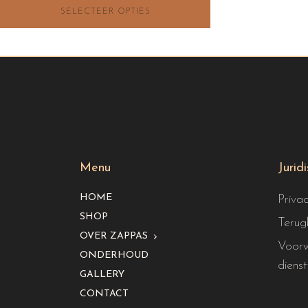
SELECTEER OPTIES
tot
€115.00
Menu
Jurid
HOME
Priva
SHOP
Terug
OVER ZAPPAS
Voorw
ONDERHOUD
dienst
GALLERY
CONTACT