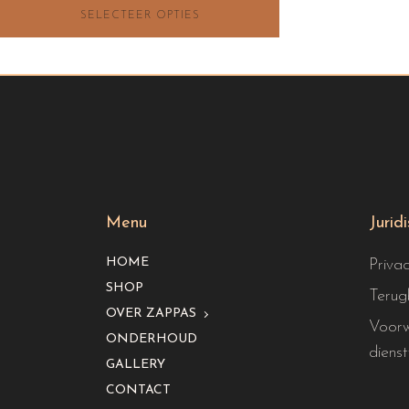
SELECTEER OPTIES
tot
€115.00
Menu
Jurid
HOME
Priva
SHOP
Terug
OVER ZAPPAS
Voorw
ONDERHOUD
dienst
GALLERY
CONTACT