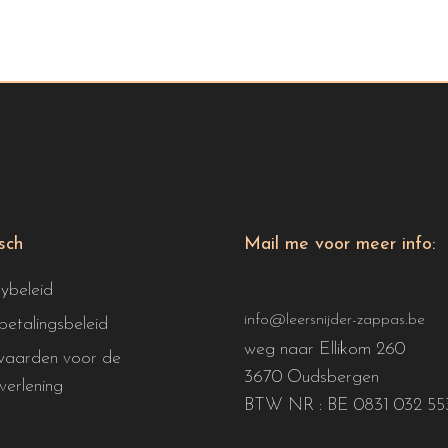
isch
Mail me voor meer info:
cybeleid
info@leersnijder-zappas.be
betalingsbeleid
weg naar Ellikom 260
aarden voor de
3670 Oudsbergen
verlening
BTW NR : BE 0831 032 55