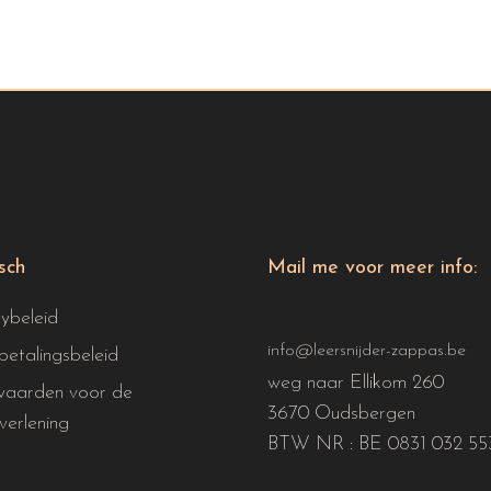
isch
Mail me voor meer info:
cybeleid
info@leersnijder-zappas.be
betalingsbeleid
weg naar Ellikom 260
aarden voor de
3670 Oudsbergen
verlening
BTW NR : BE 0831 032 55