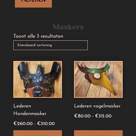
Maskers
Toont alle 3 resultaten
Dit
Dit
product
product
heeft
heeft
meerdere
meerdere
variaties.
variaties.
Deze
Deze
Lederen
Lederen vogelmasker
optie
optie
Hondenmasker
Prijsklasse:
€
80.00
-
€
115.00
kan
kan
Prijsklasse:
€80.00
€
260.00
-
€
310.00
gekozen
gekozen
€260.00
tot
worden
worden