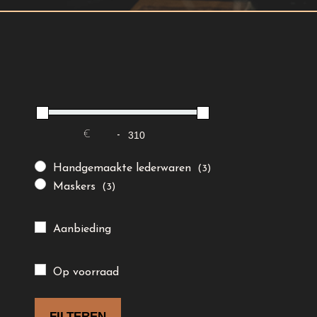
€
-
Minimale prijs
Maximale prijs
Handgemaakte lederwaren
(3)
Maskers
(3)
Aanbieding
Op voorraad
FILTEREN